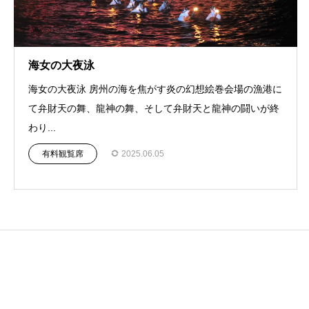
海女の大夜泳
海女の大夜泳 房州の海を焦がす炎の幻想絵巻会場の漁港に
て弁財天の舞、龍神の舞、そして弁財天と龍神の闘いが終
わり...
有料観覧席
2025.06.05